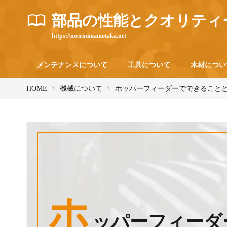
部品の性能とクオリティ
https://noerinimamotaka.net
メンテナンスについて
工具について
木材につい
HOME
機械について
ホッパーフィーダーでできること
ホ
ッパーフィーダ