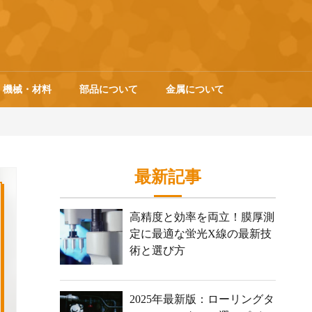
機械・材料
部品について
金属について
最新記事
高精度と効率を両立！膜厚測
定に最適な蛍光X線の最新技
術と選び方
2025年最新版：ローリングタ