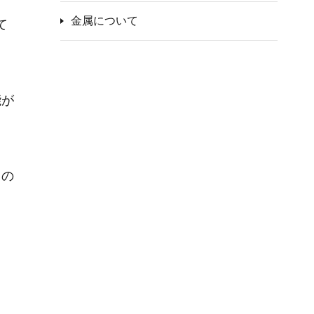
金属について
て
能が
るの